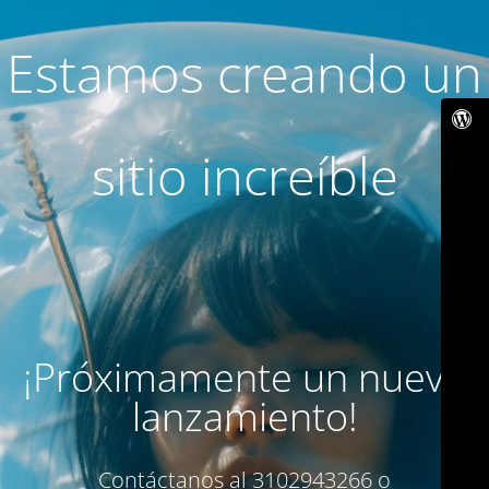
Estamos creando un
sitio increíble
¡Próximamente un nuevo
lanzamiento!
Contáctanos al 3102943266 o